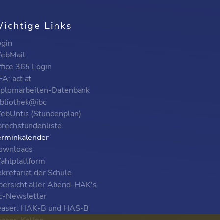
ichtige Links
ogin
ebMail
ffice 365 Login
A: act.at
iplomarbeiten-Datenbank
ibliothek@ibc
ebUntis (Stundenplan)
prechstundenliste
erminkalender
ownloads
ahlplattform
kretariat der Schule
bersicht aller Abend-HAK's
bc-Newsletter
easer: HAK-B und HAS-B