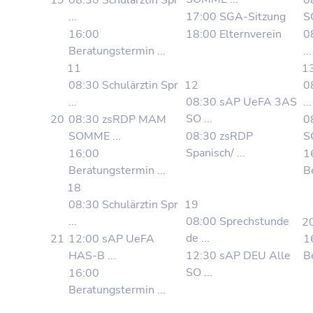
19
08:30 Schulärztin Spr
0
...
17:00 SGA-Sitzung
S
16:00
18:00 Elternverein
0
Beratungstermin ...
...
11
1
08:30 Schulärztin Spr
12
0
...
08:30 sAP UeFA 3AS
...
SO ...
20
08:30 zsRDP MAM
0
SOMME ...
08:30 zsRDP
SO
Spanisch/ ...
16:00
1
Beratungstermin ...
B
18
08:30 Schulärztin Spr
19
...
08:00 Sprechstunde
2
de ...
21
12:00 sAP UeFA
1
HAS-B ...
12:30 sAP DEU Alle
B
SO ...
16:00
Beratungstermin ...