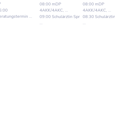
7
08:00 mDP
08:00 mDP
6:00
4AKK/4AKC, ...
4AKK/4AKC, ...
eratungstermin ...
09:00 Schulärztin Spr
08:30 Schulärzti
...
...