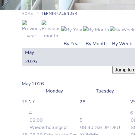
HOME
TERMINKALENDER
By Year
By Month
By Week
Jump to 
May 2026
Monday
Tuesday
18
27
28
2
4
6
08:00
5
0
Wiederholungspr ...
08:30 zsRDP DEU
S
SOMME ...