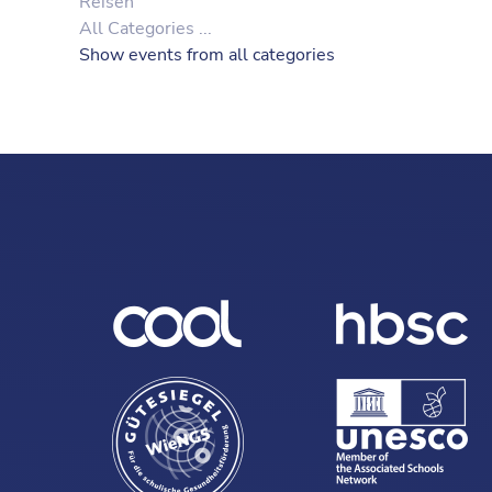
Reisen
All Categories ...
Show events from all categories