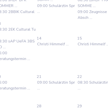
8:00 sRDP BFK
08:30 zsRDP FR
OMMER ...
09:00 Schulärztin Spr
SOMME ...
...
8:30 2BBIK Cultural
09:00 Zeugnisse
Absch ...
3
8:30 2EK Cultural Tu
14
15
8:30 sAP UeFA 3BS
Christi Himmelf ...
Christi Himmelf ..
 ...
6:00
eratungstermin ...
0
21
22
6:00
09:00 Schulärztin Spr
08:30 Schulärzti
eratungstermin ...
...
...
28
29