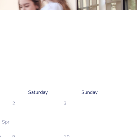
Saturday
Sunday
2
3
n Spr