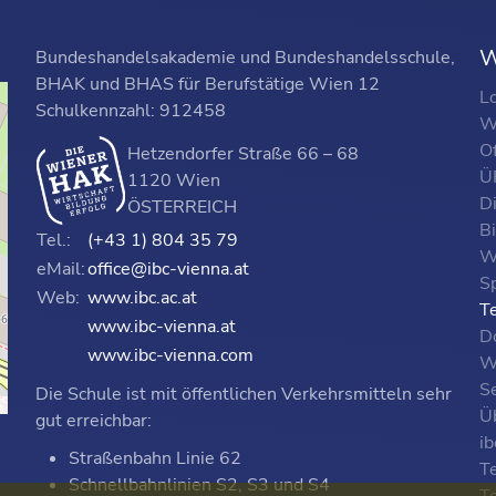
W
Bundeshandelsakademie und Bundeshandelsschule,
BHAK und BHAS für Berufstätige Wien 12
L
Schulkennzahl: 912458
W
O
Hetzendorfer Straße 66 – 68
ÜF
1120 Wien
D
ÖSTERREICH
B
Tel.:
(+43 1) 804 35 79
W
eMail:
office@ibc-vienna.at
S
Web:
www.ibc.ac.at
T
www.ibc-vienna.at
D
www.ibc-vienna.com
W
Se
Die Schule ist mit öffentlichen Verkehrsmitteln sehr
p
Ü
gut erreichbar:
i
Straßenbahn Linie 62
T
Schnellbahnlinien S2, S3 und S4