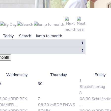
Today
Search
Jump to month
month
Wednesday
Thursday
Friday
1
9
30
Staatsfeiertag
8
8:00 sRDP BFK
7
08:30 Schulärzti
OMMER ...
08:30 zsRDP ENWS
...
SOMM ...