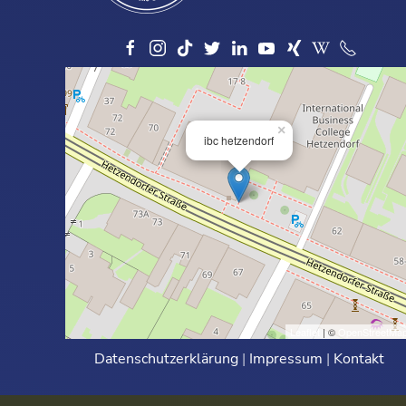
×
ibc hetzendorf
Leaflet
| ©
OpenStreetMa
Datenschutzerklärung
|
Impressum
|
Kontakt