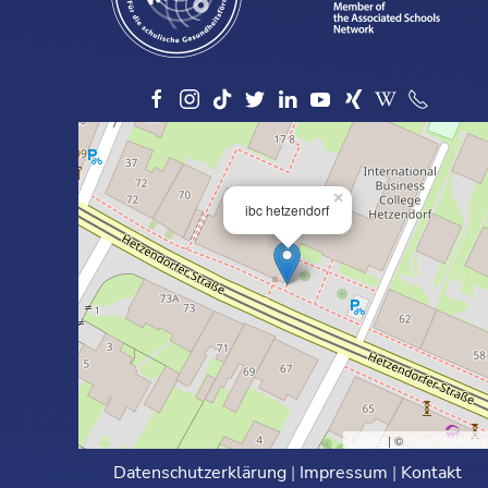
×
ibc hetzendorf
Leaflet
| ©
OpenStreetMa
Datenschutzerklärung
|
Impressum
|
Kontakt