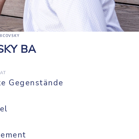
BICOVSKY
SKY BA
AT
te Gegenstände
el
gement