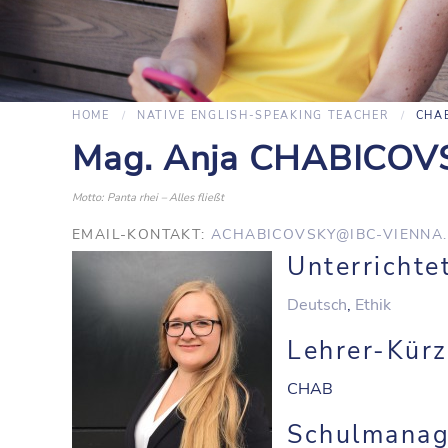
HOME
NATIVE ENGLISH-SPEAKING TEACHER
CHA
Mag. Anja CHABICOV
Motto: Panta rhei – Alles fließt
EMAIL-KONTAKT:
ACHABICOVSKY@IBC-VIENNA.
Unterrichte
Deutsch
,
Ethik
Lehrer-Kürz
CHAB
Schulmana