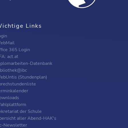
ichtige Links
ogin
ebMail
ffice 365 Login
A: act.at
iplomarbeiten-Datenbank
ibliothek@ibc
ebUntis (Stundenplan)
prechstundenliste
erminkalender
ownloads
ahlplattform
kretariat der Schule
bersicht aller Abend-HAK's
bc-Newsletter