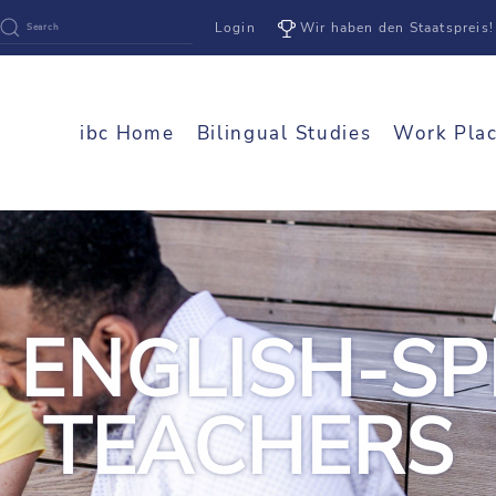
Login
Wir haben den Staatspreis!
ibc Home
Bilingual Studies
Work Pla
 ENGLISH-S
TEACHERS