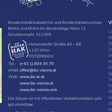
W
Bundeshandelsakademie und Bundeshandelsschule,
BHAK und BHAS für Berufstätige Wien 12
L
Schulkennzahl: 912458
W
O
Hetzendorfer Straße 66 – 68
ÜF
1120 Wien
D
ÖSTERREICH
B
Tel.:
(+43 1) 804 35 79
W
eMail:
office@ibc-vienna.at
S
Web:
www.ibc.ac.at
T
www.ibc-vienna.at
D
www.ibc-vienna.com
W
Se
Die Schule ist mit öffentlichen Verkehrsmitteln sehr
p
Ü
gut erreichbar:
i