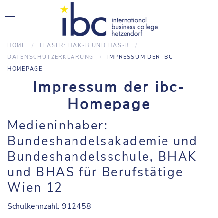
HOME
TEASER: HAK-B UND HAS-B
DATENSCHUTZERKLÄRUNG
IMPRESSUM DER IBC-
HOMEPAGE
Impressum der ibc-
Homepage
Medieninhaber:
Bundeshandelsakademie und
Bundeshandelsschule, BHAK
und BHAS für Berufstätige
Wien 12
Schulkennzahl: 912458