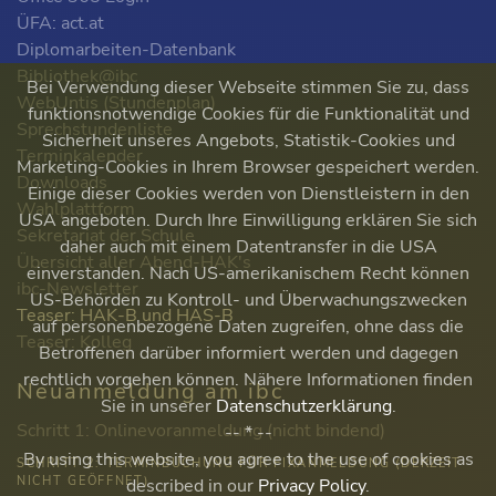
ÜFA: act.at
Diplomarbeiten-Datenbank
Bibliothek@ibc
Bei Verwendung dieser Webseite stimmen Sie zu, dass
WebUntis (Stundenplan)
funktionsnotwendige Cookies für die Funktionalität und
Sprechstundenliste
Sicherheit unseres Angebots, Statistik-Cookies und
Terminkalender
Marketing-Cookies in Ihrem Browser gespeichert werden.
Downloads
Einige dieser Cookies werden von Dienstleistern in den
Wahlplattform
USA angeboten. Durch Ihre Einwilligung erklären Sie sich
Sekretariat der Schule
daher auch mit einem Datentransfer in die USA
Übersicht aller Abend-HAK's
einverstanden. Nach US-amerikanischem Recht können
ibc-Newsletter
US-Behörden zu Kontroll- und Überwachungszwecken
Teaser: HAK-B und HAS-B
auf personenbezogene Daten zugreifen, ohne dass die
Teaser: Kolleg
Betroffenen darüber informiert werden und dagegen
rechtlich vorgehen können. Nähere Informationen finden
Neuanmeldung am ibc
Sie in unserer
Datenschutzerklärung
.
Schritt 1: Onlinevoranmeldung (nicht bindend)
-- * --
By using this website, you agree to the use of cookies as
SCHRITT 2: TERMINBUCHUNG FÜR FIXANMELDUNG (DERZEIT
NICHT GEÖFFNET)
described in our
Privacy Policy
.