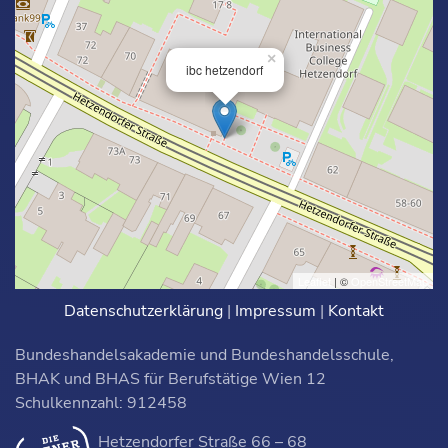
×
ibc hetzendorf
Leaflet
| ©
OpenStreetMap
Datenschutzerklärung
|
Impressum
|
Kontakt
Bundeshandelsakademie und Bundeshandelsschule,
BHAK und BHAS für Berufstätige Wien 12
Schulkennzahl: 912458
Hetzendorfer Straße 66 – 68