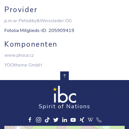
Provider
p.m.w-Petiokky&Weissleder OG
Fotolia Mitglieds-ID: 205909419
Komponenten
www.phoca.cz
YOOtheme GmbH
Spirit of Nations