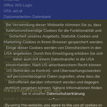
Office 365 Login
ÜFA: act.at
Diplomarbeiten-Datenbank
Bibliothek@ibc
Bei Verwendung dieser Webseite stimmen Sie zu, dass
WebUntis (Stundenplan)
funktionsnotwendige Cookies für die Funktionalität und
Sprechstundenliste
Sicherheit unseres Angebots, Statistik-Cookies und
Terminkalender
Marketing-Cookies in Ihrem Browser gespeichert werden.
Downloads
Einige dieser Cookies werden von Dienstleistern in den
Wahlplattform
USA angeboten. Durch Ihre Einwilligung erklären Sie sich
Sekretariat der Schule
daher auch mit einem Datentransfer in die USA
Übersicht aller Abend-HAK's
einverstanden. Nach US-amerikanischem Recht können
ibc-Newsletter
US-Behörden zu Kontroll- und Überwachungszwecken
Teaser: HAK-B und HAS-B
auf personenbezogene Daten zugreifen, ohne dass die
Teaser: Kolleg
Betroffenen darüber informiert werden und dagegen
rechtlich vorgehen können. Nähere Informationen finden
Neuanmeldung am ibc
Sie in unserer
Datenschutzerklärung
.
Schritt 1: Onlinevoranmeldung (nicht bindend)
-- * --
By using this website, you agree to the use of cookies as
SCHRITT 2: TERMINBUCHUNG FÜR FIXANMELDUNG (DERZEIT