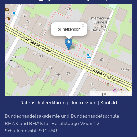
×
ibc hetzendorf
Leaflet
| ©
OpenStreetMap
Datenschutzerklärung
|
Impressum
|
Kontakt
Bundeshandelsakademie und Bundeshandelsschule,
BHAK und BHAS für Berufstätige Wien 12
Schulkennzahl: 912458