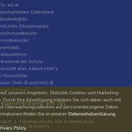
A: act.at
iplomarbeiten-Datenbank
ibliothek@ibc
ebUntis (Stundenplan)
prechstundenliste
erminkalender
ownloads
ahlplattform
kretariat der Schule
bersicht aller Abend-HAK's
bc-Newsletter
easer: HAK-B und HAS-B
easer: Kolleg
heit unseres Angebots, Statistik-Cookies und Marketing-
Durch Ihre Einwilligung erklären Sie sich daher auch mit
euanmeldung am ibc
 und Überwachungszwecken auf personenbezogene Daten
chritt 1: Onlinevoranmeldung (nicht bindend)
ormationen finden Sie in unserer
Datenschutzerklärung
.
CHRITT 2: TERMINBUCHUNG FÜR FIXANMELDUNG
DERZEIT NICHT GEÖFFNET)
rivacy Policy
.