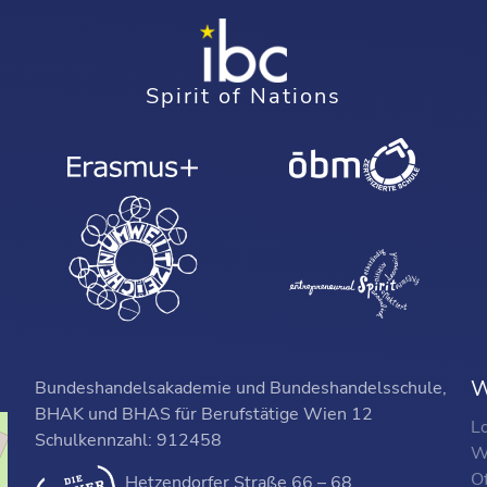
Spirit of Nations
W
Bundeshandelsakademie und Bundeshandelsschule,
BHAK und BHAS für Berufstätige Wien 12
L
Schulkennzahl: 912458
W
O
Hetzendorfer Straße 66 – 68