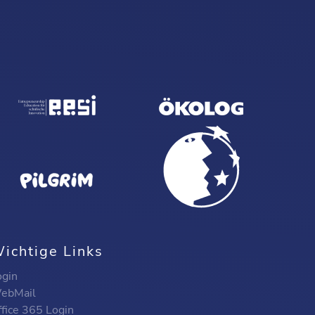
ichtige Links
ogin
ebMail
ffice 365 Login