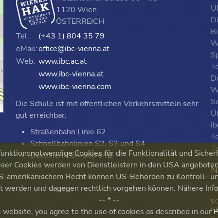
ÜF
1120 Wien
D
ÖSTERREICH
B
Tel.:
(+43 1) 804 35 79
W
eMail:
office@ibc-vienna.at
S
Web:
www.ibc.ac.at
T
www.ibc-vienna.at
D
www.ibc-vienna.com
W
Se
Die Schule ist mit öffentlichen Verkehrsmitteln sehr
p
Ü
gut erreichbar:
i
Straßenbahn Linie 62
T
Schnellbahnlinien S2, S3 und S4
T
nktionsnotwendige Cookies für die Funktionalität und Sicher
Buslinien 16A und 64B
ser Cookies werden von Dienstleistern in den USA angeboten. 
N
 US-amerikanischem Recht können US-Behörden zu Kontroll-
S
ert werden und dagegen rechtlich vorgehen können. Nähere Inf
-- * --
S
(
s website, you agree to the use of cookies as described in our
P