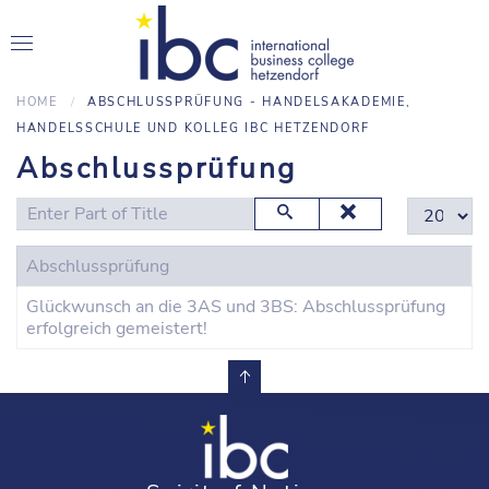
HOME
ABSCHLUSSPRÜFUNG - HANDELSAKADEMIE,
HANDELSSCHULE UND KOLLEG IBC HETZENDORF
Abschlussprüfung
Enter Part of Title
Display #
Abschlussprüfung
Glückwunsch an die 3AS und 3BS: Abschlussprüfung
erfolgreich gemeistert!