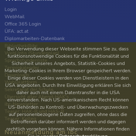
Login
WebMail
Office 365 Login
ÜFA: act.at
Diplomarbeiten-Datenbank
Bibliothek@ibc
Bei Verwendung dieser Webseite stimmen Sie zu, dass
WebUntis (Stundenplan)
funktionsnotwendige Cookies für die Funktionalität und
Sprechstundenliste
Sicherheit unseres Angebots, Statistik-Cookies und
Terminkalender
Marketing-Cookies in Ihrem Browser gespeichert werden.
Downloads
Einige dieser Cookies werden von Dienstleistern in den
Wahlplattform
USA angeboten. Durch Ihre Einwilligung erklären Sie sich
Sekretariat der Schule
daher auch mit einem Datentransfer in die USA
Übersicht aller Abend-HAK's
einverstanden. Nach US-amerikanischem Recht können
ibc-Newsletter
US-Behörden zu Kontroll- und Überwachungszwecken
Teaser: HAK-B und HAS-B
auf personenbezogene Daten zugreifen, ohne dass die
Teaser: Kolleg
Betroffenen darüber informiert werden und dagegen
rechtlich vorgehen können. Nähere Informationen finden
Neuanmeldung am ibc