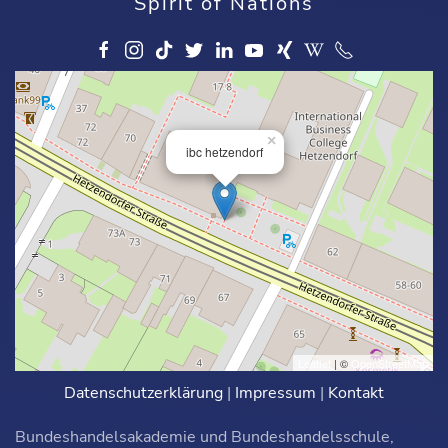
Spirit of Nations
×
ibc hetzendorf
Leaflet
| ©
OpenStreetMap
Datenschutzerklärung
|
Impressum
|
Kontakt
Bundeshandelsakademie und Bundeshandelsschule,